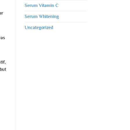
Serum Vitamin C
ar
Serum Whitening
Uncategorized
was
if,
but