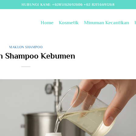
HUBUNGI KAMI: +6285162692606 +62 82136691268
Home
Kosmetik
Minuman Kecantikan
MAKLON SHAMPOO
n Shampoo Kebumen