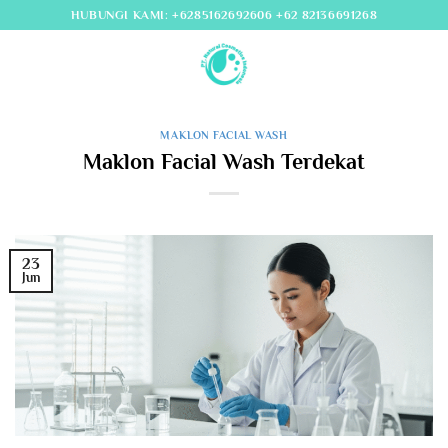
Skip
HUBUNGI KAMI: +6285162692606 +62 82136691268
to
content
MAKLON FACIAL WASH
Maklon Facial Wash Terdekat
23
Jun