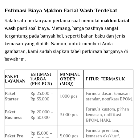
Estimasi Biaya Maklon Facial Wash Terdekat
Salah satu pertanyaan pertama saat memulai
maklon facial
wash
pasti soal biaya. Memang, harga pastinya sangat
tergantung pada banyak hal, seperti bahan baku dan jenis
kemasan yang dipilih. Namun, untuk memberi Anda
gambaran, kami sudah siapkan tabel perkiraan harganya di
bawah ini.
ESTIMASI
MINIMAL
PAKET
HARGA
ORDER
FITUR TERMASUK
LAYANAN
(PER PCS)
(MOQ)
Paket
Rp 25.000 –
Formula dasar, kemasan
1.000 pcs
Starter
Rp 35.000
standar, notifikasi BPOM.
Formula kustom, pilihan
Paket
Rp 20.000 –
3.000 pcs
kemasan, notifikasi
Business
Rp 30.000
BPOM, HAKI.
Formula premium,
Rp 15.000 –
Paket Pro
5.000 pcs
kemasan eksklusif,