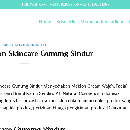
HUBUNGI KAMI: +6285162692606 +62 82136691268
Home
Kosmetik
Minuman Kecantikan
PABRIK MAKLON SKINCARE
on Skincare Gunung Sindur
incare Gunung Sindur Menyediakan Maklon Cream Wajah, Facial
is Dari Brand Kamu Sendiri. PT. Natural Cosmetics Indonesia
 terus berinovasi serta konsisten dalam memroduksi produk yan
 tahap ide produk, perizinan hingga pengiriman produk. Didukung
care Gunung Sindur