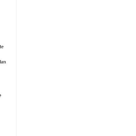
te
dan
?