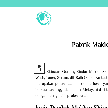
Skip
to
content
Pabrik Makl
19
Jul
Pabrik Skincare Gunung Sindur, Maklon Sk
Wash, Toner, Serum, dll. Raih Omset Fantast
merupakan perusahaan maklon terbesar yang
berkualitas tinggi dan aman. Melayani dari
dengan tenaga ahli professional.
Jenis Produk Maklon Skin