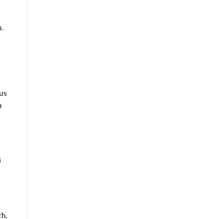
u.
us
h
i
ch,