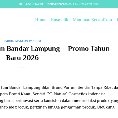
HUBUNGI KAMI: +6285162692606 +62 82136691268
Home
Kosmetik
Minuman Kecantikan
PABRIK MAKLON PARFUM
um Bandar Lampung – Promo Tahun
Baru 2026
fum Bandar Lampung Bikin Brand Parfum Sendiri Tanpa Ribet d
pom Brand Kamu Sendiri. PT. Natural Cosmetics Indonesia
 terus berinovasi serta konsisten dalam memroduksi produk yan
 tahap ide produk, perizinan hingga pengiriman produk. Didukung