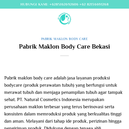
Skip
HUBUNGI KAMI: +6285162692606 +62 82136691268
to
content
PABRIK MAKLON BODY CARE
Pabrik Maklon Body Care Bekasi
Pabrik maklon body care adalah jasa layanan produksi
bodycare (produk perawatan tubuh) yang berfungsi untuk
merawat tubuh dan menjaga penampilan tubuh agar tampak
sehat. PT. Natural Cosmetics Indonesia merupakan
perusahaan maklon terbesar yang terus berinovasi serta
konsisten dalam memroduksi produk yang berkualitas tinggi
dan aman. Melayani dari tahap ide produk, perizinan hingga
pengiriman produk. Didukung dengan tenaga ahli