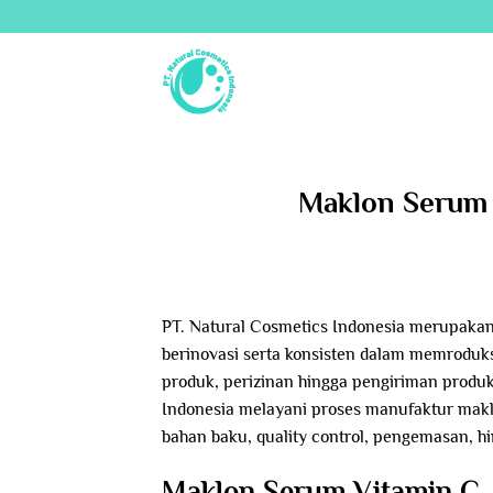
Skip
to
content
Maklon Serum 
PT. Natural Cosmetics Indonesia merupakan
berinovasi serta konsisten dalam memroduks
produk, perizinan hingga pengiriman produk
Indonesia melayani proses manufaktur makl
bahan baku, quality control, pengemasan, 
Maklon Serum Vitamin C