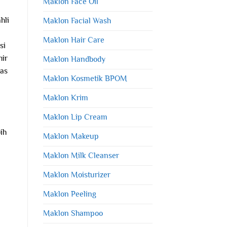
Maklon Face Oil
hli
Maklon Facial Wash
Maklon Hair Care
si
hir
Maklon Handbody
tas
Maklon Kosmetik BPOM
Maklon Krim
Maklon Lip Cream
ih
Maklon Makeup
Maklon Milk Cleanser
Maklon Moisturizer
Maklon Peeling
Maklon Shampoo