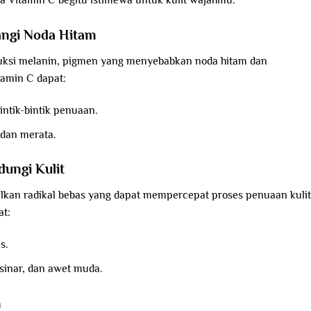
a Vitamin C begitu istimewa untuk kulit wajahmu.
angi Noda Hitam
uksi melanin, pigmen yang menyebabkan noda hitam dan
tamin C dapat:
ntik-bintik penuaan.
 dan merata.
dungi Kulit
ilkan radikal bebas yang dapat mempercepat proses penuaan kulit
at:
s.
sinar, dan awet muda.
n