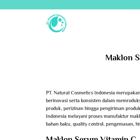
Skip
to
content
Maklon S
PT. Natural Cosmetics Indonesia merupakan
berinovasi serta konsisten dalam memroduks
produk, perizinan hingga pengiriman produk
Indonesia melayani proses manufaktur makl
bahan baku, quality control, pengemasan, 
Maklon Serum Vitamin C