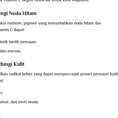
a Vitamin C begitu istimewa untuk kulit wajahmu.
angi Noda Hitam
uksi melanin, pigmen yang menyebabkan noda hitam dan
tamin C dapat:
ntik-bintik penuaan.
 dan merata.
dungi Kulit
ilkan radikal bebas yang dapat mempercepat proses penuaan kulit
at:
s.
sinar, dan awet muda.
n