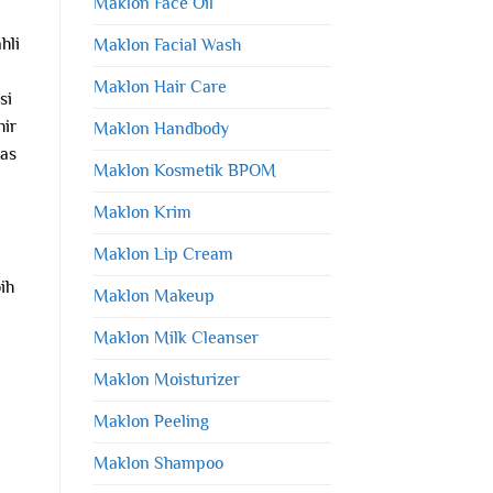
Maklon Face Oil
hli
Maklon Facial Wash
Maklon Hair Care
si
hir
Maklon Handbody
tas
Maklon Kosmetik BPOM
Maklon Krim
Maklon Lip Cream
ih
Maklon Makeup
Maklon Milk Cleanser
Maklon Moisturizer
Maklon Peeling
Maklon Shampoo