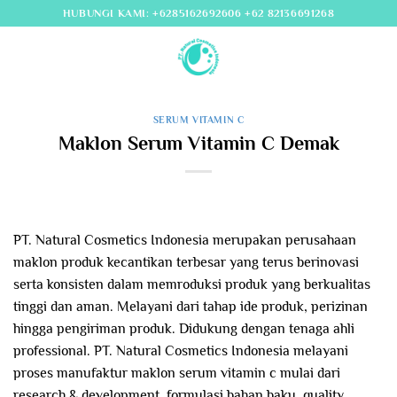
Skip
HUBUNGI KAMI: +6285162692606 +62 82136691268
to
content
SERUM VITAMIN C
Maklon Serum Vitamin C Demak
PT. Natural Cosmetics Indonesia merupakan perusahaan
maklon produk kecantikan terbesar yang terus berinovasi
serta konsisten dalam memroduksi produk yang berkualitas
tinggi dan aman. Melayani dari tahap ide produk, perizinan
hingga pengiriman produk. Didukung dengan tenaga ahli
professional. PT. Natural Cosmetics Indonesia melayani
proses manufaktur maklon serum vitamin c mulai dari
research & development, formulasi bahan baku, quality