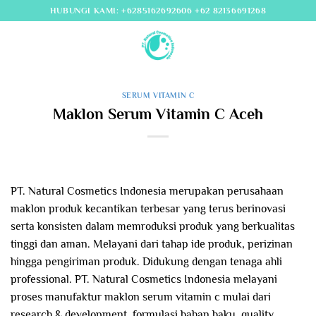
Skip
HUBUNGI KAMI: +6285162692606 +62 82136691268
to
content
SERUM VITAMIN C
Maklon Serum Vitamin C Aceh
PT. Natural Cosmetics Indonesia merupakan perusahaan
maklon produk kecantikan terbesar yang terus berinovasi
serta konsisten dalam memroduksi produk yang berkualitas
tinggi dan aman. Melayani dari tahap ide produk, perizinan
hingga pengiriman produk. Didukung dengan tenaga ahli
professional. PT. Natural Cosmetics Indonesia melayani
proses manufaktur maklon serum vitamin c mulai dari
research & development, formulasi bahan baku, quality