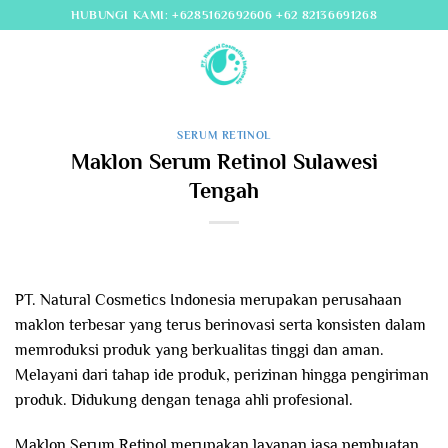
Skip
HUBUNGI KAMI: +6285162692606 +62 82136691268
to
content
SERUM RETINOL
Maklon Serum Retinol Sulawesi
Tengah
PT. Natural Cosmetics Indonesia merupakan perusahaan
maklon terbesar yang terus berinovasi serta konsisten dalam
memroduksi produk yang berkualitas tinggi dan aman.
Melayani dari tahap ide produk, perizinan hingga pengiriman
produk. Didukung dengan tenaga ahli profesional.
Maklon Serum Retinol merupakan layanan jasa pembuatan