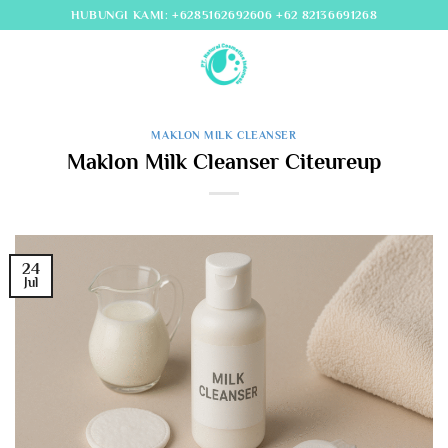
Skip
HUBUNGI KAMI: +6285162692606 +62 82136691268
to
content
MAKLON MILK CLEANSER
Maklon Milk Cleanser Citeureup
24
Jul