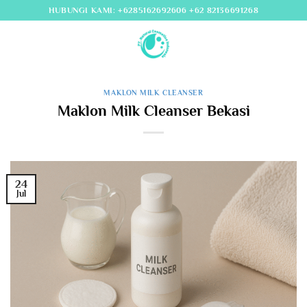
Skip
HUBUNGI KAMI: +6285162692606 +62 82136691268
to
content
MAKLON MILK CLEANSER
Maklon Milk Cleanser Bekasi
24
Jul