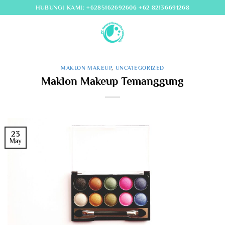
Skip
HUBUNGI KAMI: +6285162692606 +62 82136691268
to
content
MAKLON MAKEUP
,
UNCATEGORIZED
Maklon Makeup Temanggung
23
May