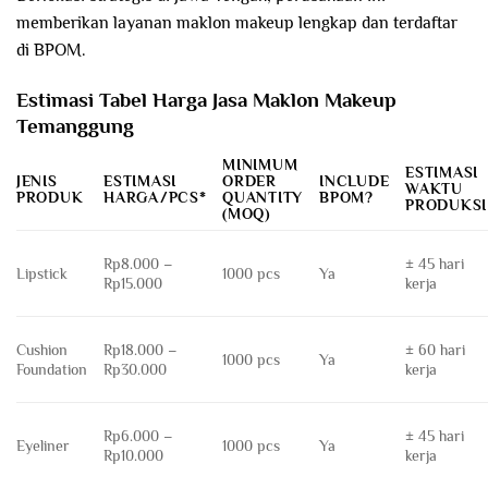
memberikan layanan maklon makeup lengkap dan terdaftar
di BPOM.
Estimasi Tabel Harga Jasa Maklon Makeup
Temanggung
MINIMUM
ESTIMASI
JENIS
ESTIMASI
ORDER
INCLUDE
WAKTU
PRODUK
HARGA/PCS*
QUANTITY
BPOM?
PRODUKSI
(MOQ)
Rp8.000 –
± 45 hari
Lipstick
1000 pcs
Ya
Rp15.000
kerja
Cushion
Rp18.000 –
± 60 hari
1000 pcs
Ya
Foundation
Rp30.000
kerja
Rp6.000 –
± 45 hari
Eyeliner
1000 pcs
Ya
Rp10.000
kerja