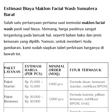
Estimasi Biaya Maklon Facial Wash Sumatera
Barat
Salah satu pertanyaan pertama saat memulai
maklon facial
wash
pasti soal biaya. Memang, harga pastinya sangat
tergantung pada banyak hal, seperti bahan baku dan jenis
kemasan yang dipilih. Namun, untuk memberi Anda
gambaran, kami sudah siapkan tabel perkiraan harganya di
bawah ini.
ESTIMASI
MINIMAL
PAKET
HARGA
ORDER
FITUR TERMASUK
LAYANAN
(PER PCS)
(MOQ)
Paket
Rp 25.000 –
Formula dasar, kemasan
1.000 pcs
Starter
Rp 35.000
standar, notifikasi BPOM.
Formula kustom, pilihan
Paket
Rp 20.000 –
3.000 pcs
kemasan, notifikasi
Business
Rp 30.000
BPOM, HAKI.
Formula premium,