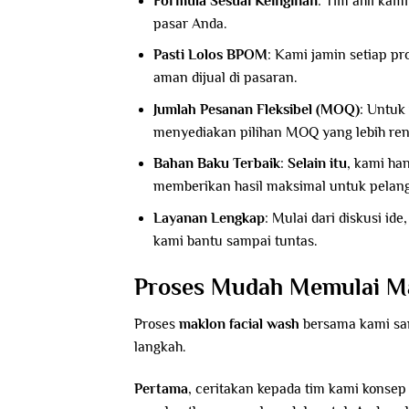
Formula Sesuai Keinginan
: Tim ahli kam
pasar Anda.
Pasti Lolos BPOM
: Kami jamin setiap p
aman dijual di pasaran.
Jumlah Pesanan Fleksibel (MOQ)
: Untuk
menyediakan pilihan MOQ yang lebih re
Bahan Baku Terbaik
:
Selain itu
, kami ha
memberikan hasil maksimal untuk pelan
Layanan Lengkap
: Mulai dari diskusi id
kami bantu sampai tuntas.
Proses Mudah Memulai Ma
Proses
maklon facial wash
bersama kami sa
langkah.
Pertama
, ceritakan kepada tim kami konsep