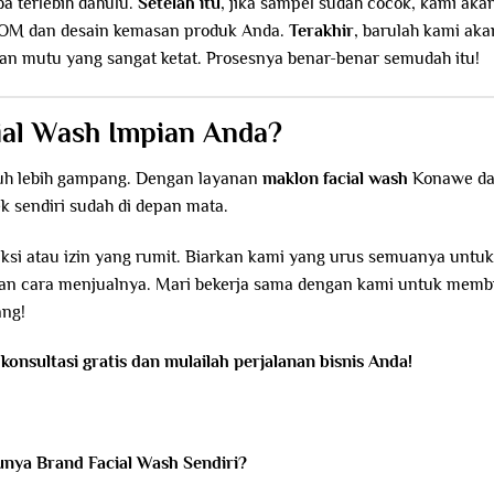
 terlebih dahulu.
Setelah itu
, jika sampel sudah cocok, kami aka
OM dan desain kemasan produk Anda.
Terakhir
, barulah kami aka
n mutu yang sangat ketat. Prosesnya benar-benar semudah itu!
ial Wash Impian Anda?
jauh lebih gampang. Dengan layanan
maklon facial wash
Konawe
da
 sendiri sudah di depan mata.
oduksi atau izin yang rumit. Biarkan kami yang urus semuanya untuk
 dan cara menjualnya. Mari bekerja sama dengan kami untuk memb
ang!
konsultasi gratis dan mulailah perjalanan bisnis Anda!
unya Brand Facial Wash Sendiri?