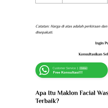
Catatan: Harga di atas adalah perkiraan da
disepakati.
Ingin P
Konsultasikan Se
Customer Service 1
Online
Free Konsultasi!!!
Apa Itu Maklon Facial Wa
Terbaik?