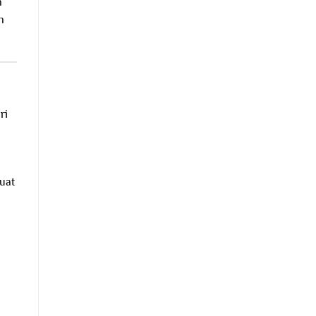
n
n
ri
uat