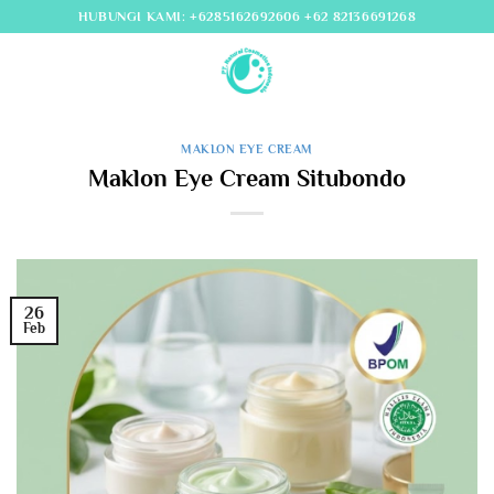
Skip
HUBUNGI KAMI: +6285162692606 +62 82136691268
to
content
MAKLON EYE CREAM
Maklon Eye Cream Situbondo
26
Feb