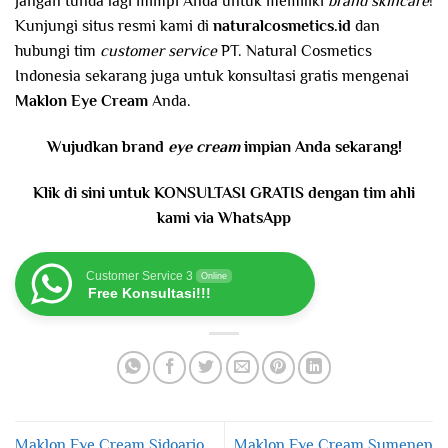
Jangan tunda lagi mimpi Anda untuk memiliki
brand skincare
!
Kunjungi situs resmi kami di
naturalcosmetics.id
dan
hubungi tim
customer service
PT. Natural Cosmetics
Indonesia sekarang juga untuk konsultasi gratis mengenai
Maklon Eye Cream
Anda.
Wujudkan brand
eye cream
impian Anda sekarang!
Klik di sini untuk KONSULTASI GRATIS dengan tim ahli
kami via WhatsApp
Customer Service 3
Online
Free Konsultasi!!!
Maklon Eye Cream Sidoarjo
Maklon Eye Cream Sumenep