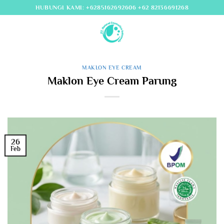
Skip
HUBUNGI KAMI: +6285162692606 +62 82136691268
to
content
MAKLON EYE CREAM
Maklon Eye Cream Parung
26
Feb