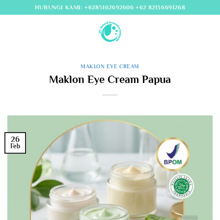
Skip
HUBUNGI KAMI: +6285162692606 +62 82136691268
to
content
MAKLON EYE CREAM
Maklon Eye Cream Papua
26
Feb