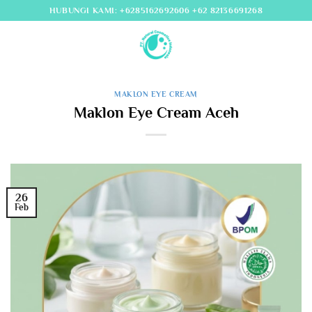
Skip
HUBUNGI KAMI: +6285162692606 +62 82136691268
to
content
MAKLON EYE CREAM
Maklon Eye Cream Aceh
26
Feb