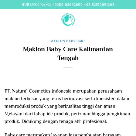
Skip
HUBUNGI KAMI: +6285162692606 +62 82136691268
to
content
MAKLON BABY CARE
Maklon Baby Care Kalimantan
Tengah
PT. Natural Cosmetics Indonesia merupakan perusahaan
maklon terbesar yang terus berinovasi serta konsisten dalam
memroduksi produk yang berkualitas tinggi dan aman.
Melayani dari tahap ide produk, perizinan hingga pengiriman
produk. Didukung dengan tenaga ahli profesional.
Baby care merupakan layanan jasa pembuatan beragam