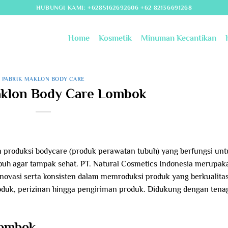
HUBUNGI KAMI: +6285162692606 +62 82136691268
Home
Kosmetik
Minuman Kecantikan
PABRIK MAKLON BODY CARE
aklon Body Care Lombok
n produksi bodycare (produk perawatan tubuh) yang berfungsi unt
uh agar tampak sehat. PT. Natural Cosmetics Indonesia merupak
novasi serta konsisten dalam memroduksi produk yang berkualita
roduk, perizinan hingga pengiriman produk. Didukung dengan tena
Lombok