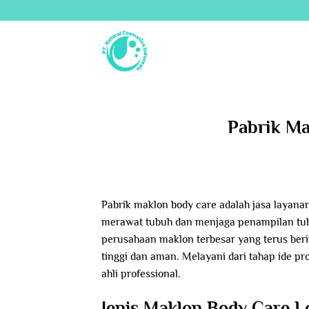
Skip
to
content
Pabrik M
Pabrik maklon body care adalah jasa layana
merawat tubuh dan menjaga penampilan tub
perusahaan maklon terbesar yang terus beri
tinggi dan aman. Melayani dari tahap ide p
ahli professional.
Jenis Maklon Body Care 