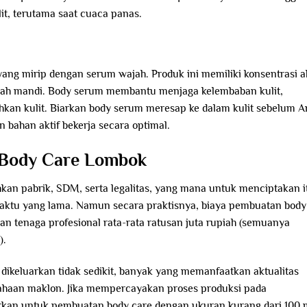
it, terutama saat cuaca panas.
ang mirip dengan serum wajah. Produk ini memiliki konsentrasi ak
elah mandi. Body serum membantu menjaga kelembaban kulit,
ahkan kulit. Biarkan body serum meresap ke dalam kulit sebelum 
bahan aktif bekerja secara optimal.
 Body Care Lombok
n pabrik, SDM, serta legalitas, yang mana untuk menciptakan i
aktu yang lama. Namun secara praktisnya, biaya pembuatan body
an tenaga profesional rata-rata ratusan juta rupiah (semuanya
).
 dikeluarkan tidak sedikit, banyak yang memanfaatkan aktualitas
ahaan maklon. Jika mempercayakan proses produksi pada
rkan untuk pembuatan body care dengan ukuran kurang dari 100 