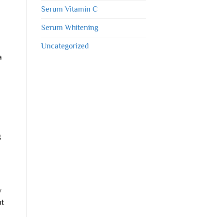
Serum Vitamin C
Serum Whitening
Uncategorized
a
n
g
y
ut