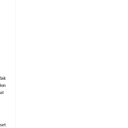
dak
lon
at
set