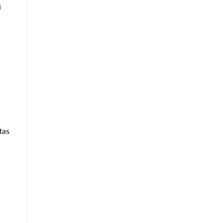
i
tas