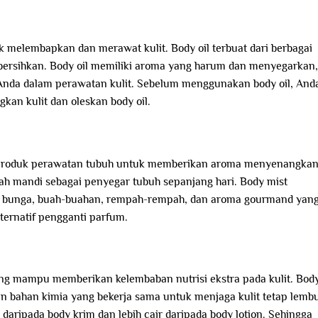
k melembapkan dan merawat kulit. Body oil terbuat dari berbagai
mbersihkan. Body oil memiliki aroma yang harum dan menyegarkan,
nda dalam perawatan kulit. Sebelum menggunakan body oil, And
kan kulit dan oleskan body oil.
tu produk perawatan tubuh untuk memberikan aroma menyenangka
lah mandi sebagai penyegar tubuh sepanjang hari. Body mist
 bunga, buah-buahan, rempah-rempah, dan aroma gourmand yan
ternatif pengganti parfum.
ang mampu memberikan kelembaban nutrisi ekstra pada kulit. Bod
 bahan kimia yang bekerja sama untuk menjaga kulit tetap lemb
 daripada body krim dan lebih cair daripada body lotion. Sehingga