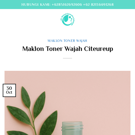
Skip
HUBUNGI KAMI: +6285162692606 +62 82136691268
to
content
MAKLON TONER WAJAH
Maklon Toner Wajah Citeureup
30
Oct