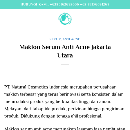
Skip
HUBUNGI KAMI: +6285162692606 +62 82136691268
to
content
SERUM ANTI ACNE
Maklon Serum Anti Acne Jakarta
Utara
PT. Natural Cosmetics Indonesia merupakan perusahaan
maklon terbesar yang terus berinovasi serta konsisten dalam
memroduksi produk yang berkualitas tinggi dan aman.
Melayani dari tahap ide produk, perizinan hingga pengiriman
produk. Didukung dengan tenaga ahli profesional.
Maklon serum anti acne merupakan layanan jasa pembuatan