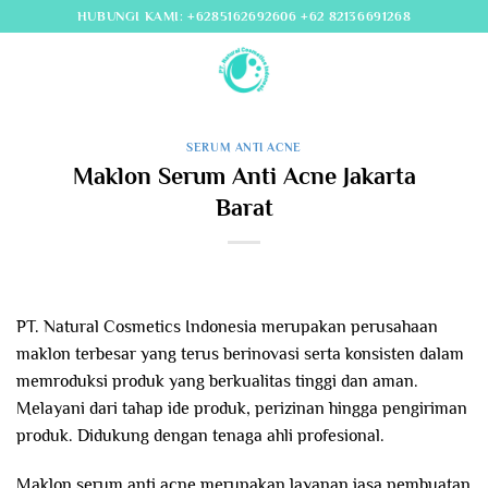
Skip
HUBUNGI KAMI: +6285162692606 +62 82136691268
to
content
SERUM ANTI ACNE
Maklon Serum Anti Acne Jakarta
Barat
PT. Natural Cosmetics Indonesia merupakan perusahaan
maklon terbesar yang terus berinovasi serta konsisten dalam
memroduksi produk yang berkualitas tinggi dan aman.
Melayani dari tahap ide produk, perizinan hingga pengiriman
produk. Didukung dengan tenaga ahli profesional.
Maklon serum anti acne merupakan layanan jasa pembuatan