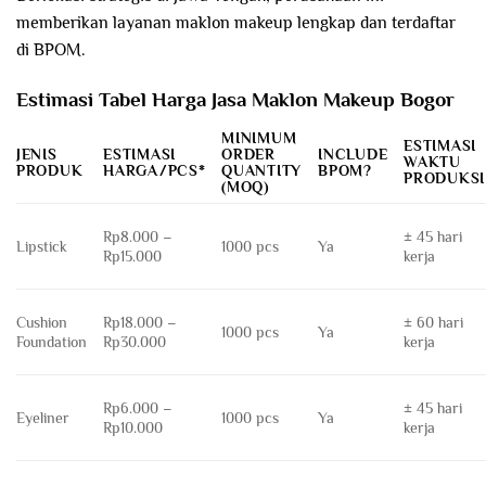
memberikan layanan maklon makeup lengkap dan terdaftar
di BPOM.
Estimasi Tabel Harga Jasa Maklon Makeup Bogor
MINIMUM
ESTIMASI
JENIS
ESTIMASI
ORDER
INCLUDE
WAKTU
PRODUK
HARGA/PCS*
QUANTITY
BPOM?
PRODUKSI
(MOQ)
Rp8.000 –
± 45 hari
Lipstick
1000 pcs
Ya
Rp15.000
kerja
Cushion
Rp18.000 –
± 60 hari
1000 pcs
Ya
Foundation
Rp30.000
kerja
Rp6.000 –
± 45 hari
Eyeliner
1000 pcs
Ya
Rp10.000
kerja