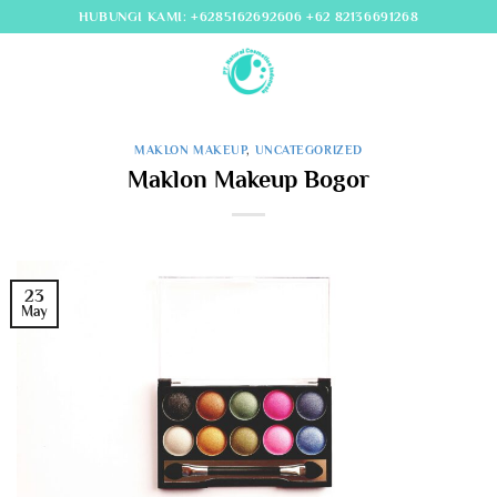
Skip
HUBUNGI KAMI: +6285162692606 +62 82136691268
to
content
MAKLON MAKEUP
,
UNCATEGORIZED
Maklon Makeup Bogor
23
May