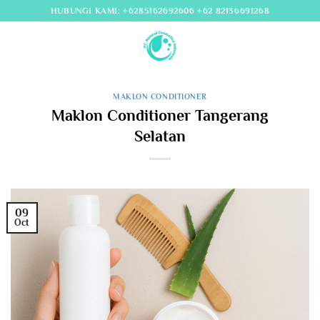
Skip
HUBUNGI KAMI: +6285162692606 +62 82136691268
to
content
MAKLON CONDITIONER
Maklon Conditioner Tangerang
Selatan
09
Oct